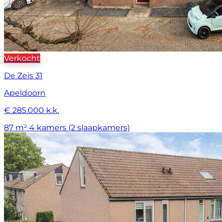
Verkocht
De Zeis 31
Apeldoorn
€ 285.000 k.k.
87 m²
4 kamers (2 slaapkamers)