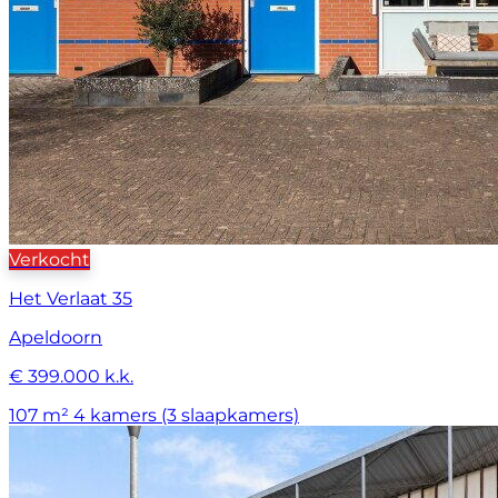
Verkocht
Het Verlaat 35
Apeldoorn
€ 399.000 k.k.
107 m²
4 kamers (3 slaapkamers)