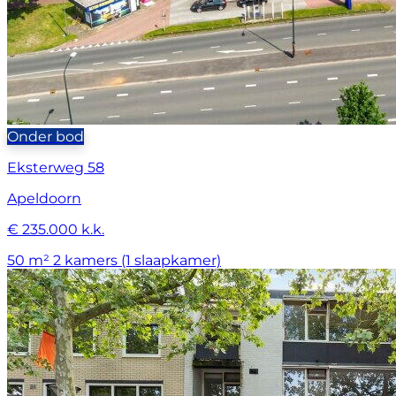
Onder bod
Eksterweg 58
Apeldoorn
€ 235.000 k.k.
50 m²
2 kamers (1 slaapkamer)