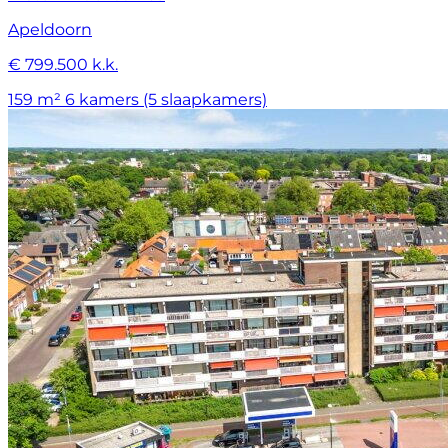
Apeldoorn
€ 799.500 k.k.
159 m²
6 kamers (5 slaapkamers)