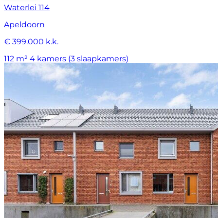
Waterlei 114
Apeldoorn
€ 399.000 k.k.
112 m²
4 kamers (3 slaapkamers)