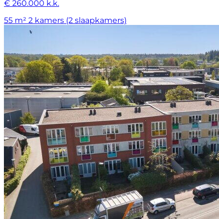
€ 260.000 k.k.
55 m²
2 kamers (2 slaapkamers)