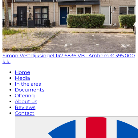
Simon Vestdijksingel 147
6836 VB · Arnhem
€ 395.000
k.k.
Home
Media
In the area
Documents
Offering
About us
Reviews
Contact