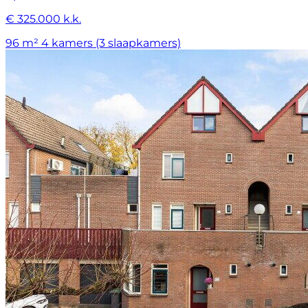
€ 325.000 k.k.
96 m²
4 kamers (3 slaapkamers)