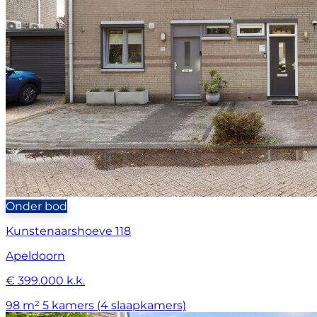
Onder bod
Kunstenaarshoeve 118
Apeldoorn
€ 399.000 k.k.
98 m²
5 kamers (4 slaapkamers)