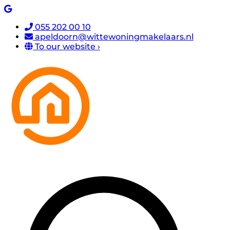
055 202 00 10
apeldoorn@wittewoningmakelaars.nl
To our website ›