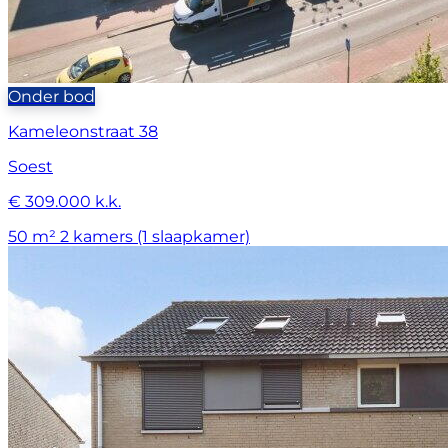
Onder bod
Kameleonstraat 38
Soest
€ 309.000 k.k.
50 m²
2 kamers (1 slaapkamer)