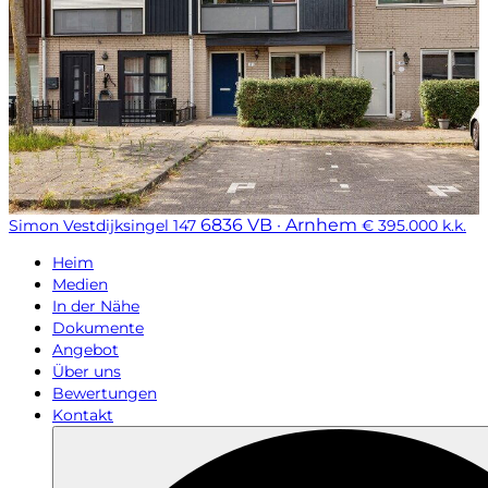
6836 VB · Arnhem
Simon Vestdijksingel 147
€ 395.000 k.k.
Heim
Medien
In der Nähe
Dokumente
Angebot
Über uns
Bewertungen
Kontakt