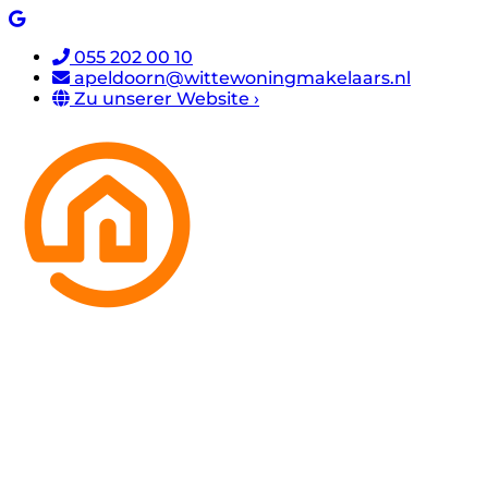
055 202 00 10
apeldoorn@wittewoningmakelaars.nl
Zu unserer Website ›